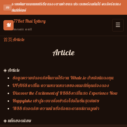
ระบบค้นหาเกมแบบปริซึม กรองตามค่ายและประเภทพร้อมกันได้ ผลลัพธ์แสดง
สด
ทันทีที่พิมพ์
77Bet Thai Lottery
☰
M
mosaic wall
首页
Article
Article
◈ Article
ข้อมูลความปลอดภัยในการใช้งาน Whale.io สำหรับนักลงทุน
UFA168 คาสิโน: ความหลากหลายของเกมส์ที่คุณต้องลอง
Discover the Excitement of RB88 คาสิโนสด Experience Now
Happyluke เข้าสู่ระบบ เพื่อเข้าถึงโปรโมชั่นสุดพิเศษ
W88 ปลอดภัย: ความน่าเชื่อถือและการบริการลูกค้า
◈ แท็กยอดนิยม